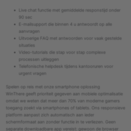
Live chat functie met gemiddelde responstijd onder
90 sec
E-mailsupport die binnen 4 u antwoordt op alle
aanvragen
Uitvoerige FAQ met antwoorden voor vaak gestelde
situaties
Video-tutorials die stap voor stap complexe
processen uitleggen
Telefonische helpdesk tijdens kantooruren voor
urgent vragen
Spelen op reis met onze smartphone oplossing
WinThere geeft prioriteit gegeven aan mobiele optimalisatie
omdat we weten dat meer dan 70% van moderne gamers
toegang zoekt via smartphones of tablets. Ons responsieve
platform aanpast zich automatisch aan ieder
schermformaat aan zonder functie in te verliezen. Geen
separate downloadbare app vereist: gewoon de browser