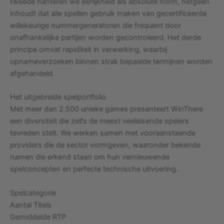
tweede hanteren we eerlijkheid als absolute norm, hetgeen
inhoudt dat alle spellen gebruik maken van gecertificeerde
willekeurige nummergeneratoren die frequent door
onafhankelijke partijen worden gecontroleerd. Het derde
principe omvat rapiditeit in verwerking, waarbij
opnameverzoeken binnen strak bepaalde termijnen worden
afgehandeld.
Het uitgebreide spelportfolio
Met meer dan 2.500 unieke games presenteert WinThere
een diversiteit die zelfs de meest veeleisende spelers
tevreden stelt. We werken samen met vooraanstaande
providers die de sector vormgeven, waaronder bekende
namen die erkend staan om hun vernieuwende
spelconcepten en perfecte technische uitvoering.
Spelcategorie
Aantal Titels
Gemiddelde RTP