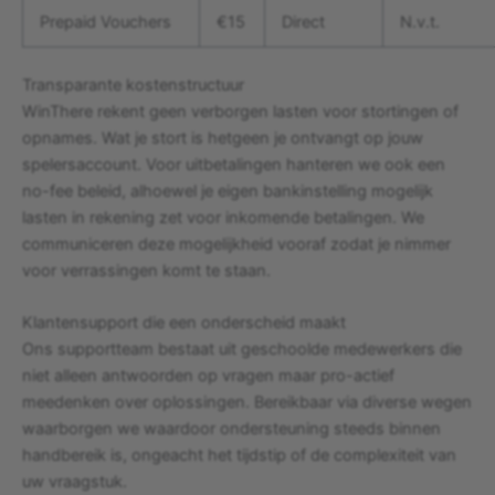
Prepaid Vouchers
€15
Direct
N.v.t.
Transparante kostenstructuur
WinThere rekent geen verborgen lasten voor stortingen of
opnames. Wat je stort is hetgeen je ontvangt op jouw
spelersaccount. Voor uitbetalingen hanteren we ook een
no-fee beleid, alhoewel je eigen bankinstelling mogelijk
lasten in rekening zet voor inkomende betalingen. We
communiceren deze mogelijkheid vooraf zodat je nimmer
voor verrassingen komt te staan.
Klantensupport die een onderscheid maakt
Ons supportteam bestaat uit geschoolde medewerkers die
niet alleen antwoorden op vragen maar pro-actief
meedenken over oplossingen. Bereikbaar via diverse wegen
waarborgen we waardoor ondersteuning steeds binnen
handbereik is, ongeacht het tijdstip of de complexiteit van
uw vraagstuk.