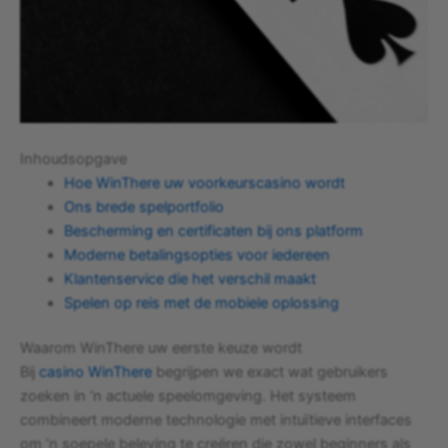
Inhoudsopgave
Hoe WinThere uw voorkeurscasino wordt
Ons brede spelportfolio
Bescherming en certificaten bij ons platform
Moderne betalingsopties voor iedereen
Klantenservice die het verschil maakt
Spelen op reis met de mobiele oplossing
Waarom WinThere uw eerste keuze wordt
Bij
casino WinThere
begrijpen we exact wat gebruikers
zoeken in ‘n actuele speelomgeving. Het systeem
combineert moderne technologie met intuïtieve interfaces
om ‘n soepele beleving te creëren die zowel beginners als