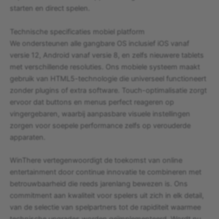
starten en direct spelen.
Technische specificaties mobiel platform
We ondersteunen alle gangbare OS inclusief iOS vanaf
versie 12, Android vanaf versie 8, en zelfs nieuwere tablets
met verschillende resoluties. Ons mobiele systeem maakt
gebruik van HTML5-technologie die universeel functioneert
zonder plugins of extra software. Touch-optimalisatie zorgt
ervoor dat buttons en menus perfect reageren op
vingergebaren, waarbij aanpasbare visuele instellingen
zorgen voor soepele performance zelfs op verouderde
apparaten.
WinThere vertegenwoordigt de toekomst van online
entertainment door continue innovatie te combineren met
betrouwbaarheid die reeds jarenlang bewezen is. Ons
commitment aan kwaliteit voor spelers uit zich in elk detail,
van de selectie van spelpartners tot de rapiditeit waarmee