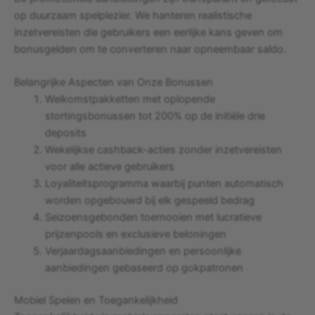
op duurzaam spelplezier. We hanteren realistische
inzetvereisten die gebruikers een eerlijke kans geven om
bonusgelden om te converteren naar opneembaar saldo.
Belangrijke Aspecten van Onze Bonussen
Welkomstpakketten met oplopende
stortingsbonussen tot 200% op de initiële drie
deposits
Wekelijkse cashback-acties zonder inzetvereisten
voor alle actieve gebruikers
Loyaliteitsprogramma waarbij punten automatisch
worden opgebouwd bij elk gespeeld bedrag
Seizoensgebonden toernooien met lucratieve
prijzenpools en exclusieve beloningen
Verjaardagsaanbiedingen en persoonlijke
aanbiedingen gebaseerd op gokpatronen
Mobiel Spelen en Toegankelijkheid