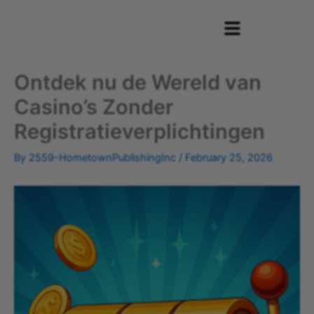
Skip
to
content
Ontdek nu de Wereld van
Casino’s Zonder
Registratieverplichtingen
By
2559-HometownPublishingInc
/
February 25, 2026