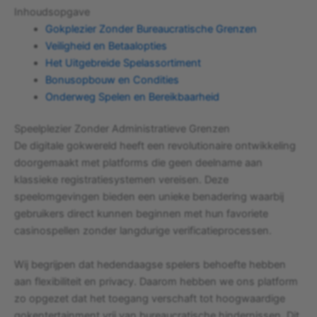
Inhoudsopgave
Gokplezier Zonder Bureaucratische Grenzen
Veiligheid en Betaalopties
Het Uitgebreide Spelassortiment
Bonusopbouw en Condities
Onderweg Spelen en Bereikbaarheid
Speelplezier Zonder Administratieve Grenzen
De digitale gokwereld heeft een revolutionaire ontwikkeling
doorgemaakt met platforms die geen deelname aan
klassieke registratiesystemen vereisen. Deze
speelomgevingen bieden een unieke benadering waarbij
gebruikers direct kunnen beginnen met hun favoriete
casinospellen zonder langdurige verificatieprocessen.
Wij begrijpen dat hedendaagse spelers behoefte hebben
aan flexibiliteit en privacy. Daarom hebben we ons platform
zo opgezet dat het toegang verschaft tot hoogwaardige
gokentertainment vrij van bureaucratische hindernissen. Dit