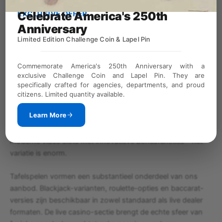
worden gestroomlijnd
Celebrate America's 250th
EXCLUSIVE OFFER
Verbeterde privacy doordat minimale persoonlijke
Anniversary
data worden bewaard
Limited Edition Challenge Coin & Lapel Pin
Toegang tot internationale spelontwikkelaars en
exclusieve speltitels
Commemorate America's 250th Anniversary with a
Flexibiliteit in limietinstellingen naar eigen inzicht
exclusive Challenge Coin and Lapel Pin. They are
specifically crafted for agencies, departments, and proud
Het Uitgebreide Spelassortiment
citizens. Limited quantity available.
Ons platform biedt toegang tot meer dan 3.500
Learn More
verschillende speltitels van vooraanstaande
softwareleveranciers. Van klassieke fruitautomaten tot
moderne video slots met innovatieve bonusfuncties – het
variatie is enorm.
Tafelspelen vormen een substantieel onderdeel van ons
aanbod. Blackjack-varianten, roulette-opties en baccarat-
versies zijn beschikbaar in zowel standaard als live dealer
formaten. De live casino-sectie brengt de echte sfeer van