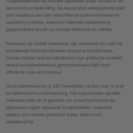
Toegankelijkheid via mobiele apparaten staat voorop in de
technische ontwikkeling. De responsive webapplicatie past
zich naadloos aan aan verschillende schermformaten en
operating systems, waardoor identieke spelervaring
gegarandeerd wordt op mobiele telefoons en tablets.
Prestaties op mobile netwerken zijn verbeterd om zelfs bij
wisselende internetsnelheden soepel te functioneren.
Games starten snel en handhaven hun grafische kwaliteit,
terwijl het batterijverbruik geminimaliseerd blijft door
efficiënte code-architectuur.
Onze klantenservice is 24/7 bereikbaar via live chat, e-mail
en telefonische ondersteuning. Het supportteam spreekt
meerdere talen en is getraind om zowel technische als
algemene vragen adequaat te behandelen, waardoor
spelers zich steeds gesteund weten tijdens hun
speelervaring.