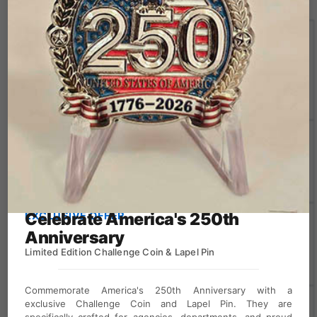
Wpływ dla Użytkownika
Teoretyczny
powrót do
RTP
96.48%
gracza w
rozciągniętym
okresie
Większe
Pośrednia-
wygrane,
Wariancja
Znaczna
mniejsza
częstotliwość
Celebrate America's 250th
EXCLUSIVE OFFER
Potencjał
Anniversary
wypłaty
Szczytowa wygrana
x5000
Limited Edition Challenge Coin & Lapel Pin
wobec
zakładu
Commemorate America's 250th Anniversary with a
Spektrum
exclusive Challenge Coin and Lapel Pin. They are
specifically crafted for agencies, departments, and proud