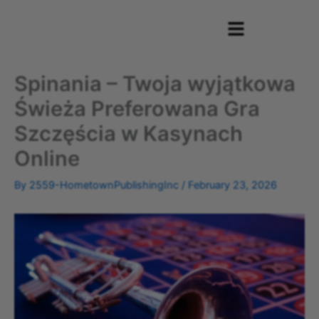
Skip
to
content
Spinania – Twoja wyjątkowa
Świeża Preferowana Gra
Szczęścia w Kasynach
Online
By
2559-HometownPublishingInc
/
February 23, 2026