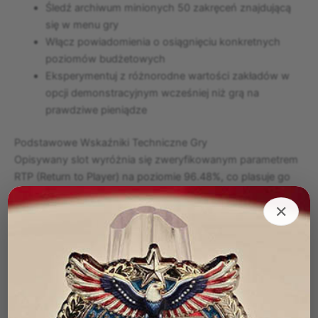
Śledź archiwum minionych 50 zakręceń znajdującą
się w menu gry
Włącz powiadomienia o osiągnięciu konkretnych
poziomów budżetowych
Eksperymentuj z różnorodne wartości zakładów w
opcji demonstracyjnym wcześniej niż grą na
prawdziwe pieniądze
Podstawowe Wskaźniki Techniczne Gry
Opisywany slot wyróżnia się zweryfikowanym parametrem
RTP (Return to Player) na poziomie 96.48%, co plasuje go
powyżej średniej branżowej o wartości 96%. Stanowi to
✕
potwierdzony fakt zatwierdzony przez iTech Labs podczas
certyfikacji w marcu 2024 roku. Stopień zmienności
definiujemy jako umiarkowany do wysokiego, co oznacza
balans pomiędzy regularością wypłat a ich wielkością.
Parametr
Wartość