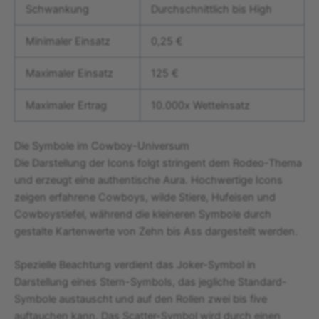
Schwankung
Durchschnittlich bis High
Minimaler Einsatz
0,25 €
Maximaler Einsatz
125 €
Maximaler Ertrag
10.000x Wetteinsatz
Die Symbole im Cowboy-Universum
Die Darstellung der Icons folgt stringent dem Rodeo-Thema
und erzeugt eine authentische Aura. Hochwertige Icons
zeigen erfahrene Cowboys, wilde Stiere, Hufeisen und
Cowboystiefel, während die kleineren Symbole durch
gestalte Kartenwerte von Zehn bis Ass dargestellt werden.
Spezielle Beachtung verdient das Joker-Symbol in
Darstellung eines Stern-Symbols, das jegliche Standard-
Symbole austauscht und auf den Rollen zwei bis five
auftauchen kann. Das Scatter-Symbol wird durch einen