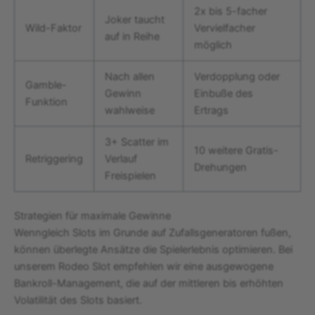
2x bis 5-facher
Joker taucht
Wild-Faktor
Vervielfacher
auf in Reihe
möglich
Nach allen
Verdopplung oder
Gamble-
Gewinn
Einbuße des
Funktion
wahlweise
Ertrags
3+ Scatter im
10 weitere Gratis-
Retriggering
Verlauf
Drehungen
Freispielen
Strategien für maximale Gewinne
Wenngleich Slots im Grunde auf Zufallsgeneratoren fußen,
können überlegte Ansätze die Spielerlebnis optimieren. Bei
unserem Rodeo Slot empfehlen wir eine ausgewogene
Bankroll-Management, die auf der mittleren bis erhöhten
Volatilität des Slots basiert.