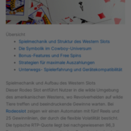
Übersicht
Spielmechanik und Struktur des Western Slots
Die Symbolik im Cowboy-Universum
Bonus-Features und Free Spins
Strategien für maximale Auszahlungen
Unterwegs- Spielerfahrung und Gerätekompatibilität
Spielmechanik und Aufbau des Western Slots
Dieser Rodeo Slot entführt Nutzer in die wilde Umgebung
des amerikanischen Westens, wo Revolverhelden auf wilde
Tiere treffen und beeindruckende Gewinne warten. Bei
Rodeoslot
zeigen wir einen Automaten mit fünf Reels und
25 Gewinnlinien, der durch die flexible Volatilität besticht.
Die typische RTP-Quote liegt bei nachgewiesenen 96,3