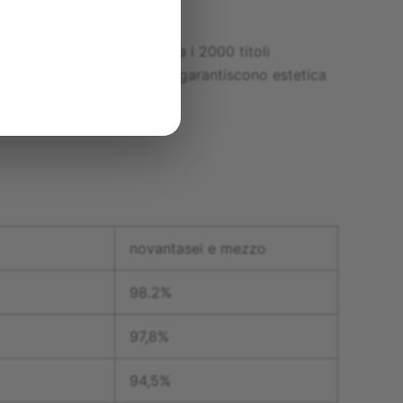
a catalogo che oltrepassa i 2000 titoli
oli di standard premium che garantiscono estetica
novantasei e mezzo
98.2%
97,8%
94,5%