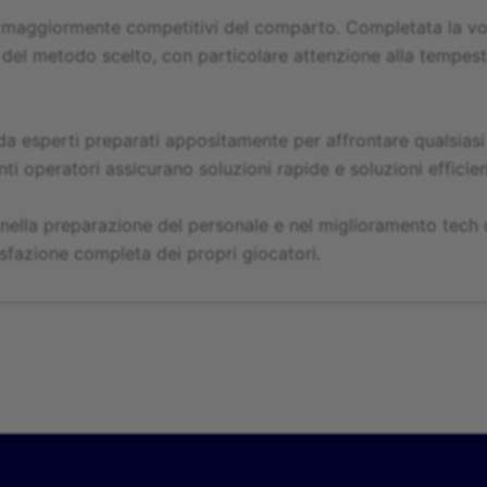
i maggiormente competitivi del comparto. Completata la volta 
el metodo scelto, con particolare attenzione alla tempestivi
da esperti preparati appositamente per affrontare qualsiasi
ti operatori assicurano soluzioni rapide e soluzioni efficient
a preparazione del personale e nel miglioramento tech del
sfazione completa dei propri giocatori.