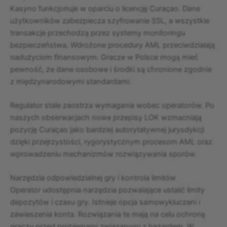
Kasyno funkcjonuje w oparciu o licencję Curaçao. Dane
użytkowników zabezpiecza szyfrowanie SSL, a wszystkie
transakcje przechodzą przez systemy monitoringu
bezpieczeństwa. Wdrożone procedury AML przeciwdziałają
nadużyciom finansowym. Gracze w Polsce mogą mieć
pewność, że dane osobowe i środki są chronione zgodnie
z międzynarodowymi standardami.
Regulator stale zaostrza wymagania wobec operatorów. Po
naszych obserwacjach nowe przepisy LOK wzmacniają
pozycję Curaçao jako bardziej autorytatywnej jurysdykcji
dzięki przejrzystości, rygorystycznym procesom AML oraz
wprowadzeniu mechanizmów rozwiązywania sporów.
Narzędzia odpowiedzialnej gry i kontrola limitów
Operator udostępnia narzędzia pozwalające ustalić limity
depozytów i czasu gry. Istnieje opcja samowykluczeni i
zawieszenia konta. Rozwiązania te mają na celu ochronę
graczy przed problemami związanymi z hazardem. W