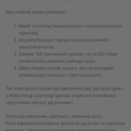
Aby odebrać pakiet powitalny:
Wejdź na stronę Vavada Kasyno i rozpocznij proces
rejestracji.
Wypełnij formularz danymi gracza i potwierdź
utworzenie konta.
Odbierz 100 darmowych spinów i do 4.000 zł bez
konieczności używania żadnego kodu.
Śledź oficjalne kanały kasyna, aby nie przegapić
dodatkowych promocji i ofert czasowych.
Ten mechanizm został zaprojektowany tak, by każdy gracz
z Polski mógł rozpocząć grę bez zbędnych komplikacji i
natychmiast cieszyć się premiami.
Promocje sezonowe, cashback i darmowe spiny
Poza pakietem powitalnym gracze mogą liczyć na cykliczne
promocje. Vavada bonus obejmuje darmowe spiny przy