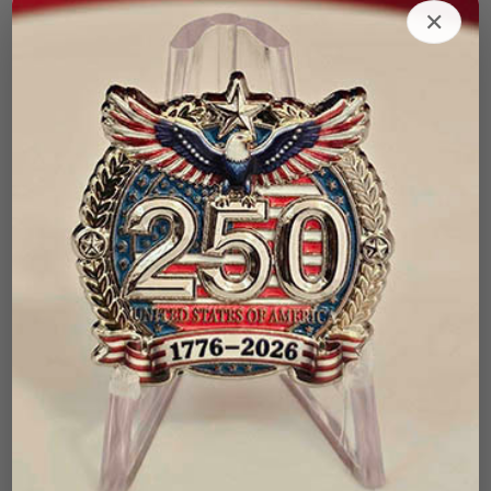
i poziomu – nic więcej nie trzeba. Grafika? Klarowna.
✕
Przebieg gry? Płynny, bez zacięć. Klasyczne tytuły nie
znikają – wręcz przeciwnie, wciąż dominują w ofercie, co
tylko potwierdza, że użytkownicy z Polski nadal do nich
wracają.
Vavada live casino – emocje z krupierami na żywo
Rozgrywki na żywo w Vavada live casino pozwalają na
kontakt z prawdziwymi krupierami. Dzięki transmisjom w
jakości HD gracze czują się jak w tradycyjnym kasynie. W
Polsce popularne są stoły z ruletką i blackjackiem live.
Atmosfera jest dynamiczna, a element losowości i interakcji
zwiększa emocje. Kasyno dba o profesjonalną obsługę i
różnorodność stołów. To sprawia, że tryb live jest ważnym
filarem platformy i cieszy się dużą popularnością.
Vavada wypłaty i metody płatności
Vavada wyplaty obsługują złotówki, co stanowi duże
udogodnienie dla graczy z Polski. Proces wypłaty jest