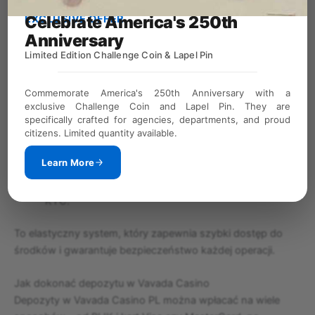
przejrzysty i dostosowany do różnych metod płatności.
Celebrate America's 250th
EXCLUSIVE OFFER
Anniversary
Minimalna kwota wypłaty to 60 zł.
Limited Edition Challenge Coin & Lapel Pin
Maksymalne limity zależą od wybranej metody oraz
poziomu konta.
Commemorate America's 250th Anniversary with a
Czas realizacji dla e-portfeli i kryptowalut wynosi
exclusive Challenge Coin and Lapel Pin. They are
zazwyczaj kilkanaście minut.
specifically crafted for agencies, departments, and proud
citizens. Limited quantity available.
Przy wypłatach na karty płatnicze i przelewy
bankowe czas oczekiwania może wynosić do 3 dni
Learn More
roboczych.
Wszystkie transakcje są objęte procedurą weryfikacji
KYC.
To elastyczny system, który zapewnia szybki dostęp do
środków i gwarantuje bezpieczeństwo każdej operacji.
Jak dokonać depozytu w Vavada Casino
Depozyty w Vavada Casino PL można wpłacać na wiele