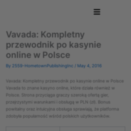
Skip
to
content
Vavada: Kompletny
przewodnik po kasynie
online w Polsce
By
2559-HometownPublishingInc
/
May 4, 2016
Vavada: Kompletny przewodnik po kasynie online w Polsce
Vavada to znane kasyno online, które działa również w
Polsce. Strona przyciąga graczy szeroką ofertą gier,
przejrzystymi warunkami i obsługą w PLN (zł). Bonus
powitalny oraz intuicyjna obsługa sprawiają, że platforma
zdobyła popularność wśród polskich użytkowników.