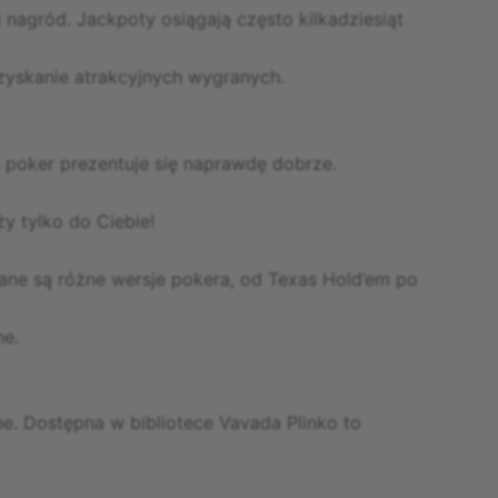
 nagród. Jackpoty osiągają często kilkadziesiąt
uzyskanie atrakcyjnych wygranych.
da poker prezentuje się naprawdę dobrze.
y tylko do Ciebie!
ane są różne wersje pokera, od Texas Hold’em po
ne.
e. Dostępna w bibliotece Vavada Plinko to