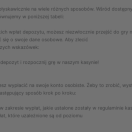
łyskawicznie na wiele różnych sposobów. Wśród dostępnyc
ównujemy w poniższej tabeli:
ch wpłat depozytu, możesz niezwłocznie przejść do gry na
ać się o swoje dane osobowe. Aby zlecić
aszych wskazówek:
ć depozyt i rozpocznij grę w naszym kasynie!
 wypłacić na swoje konto osobiste. Żeby to zrobić, wysta
astępujący sposób krok po kroku:
 zakresie wypłat, jakie ustalone zostały w regulaminie ka
łat, które uzależnione są od poziomu