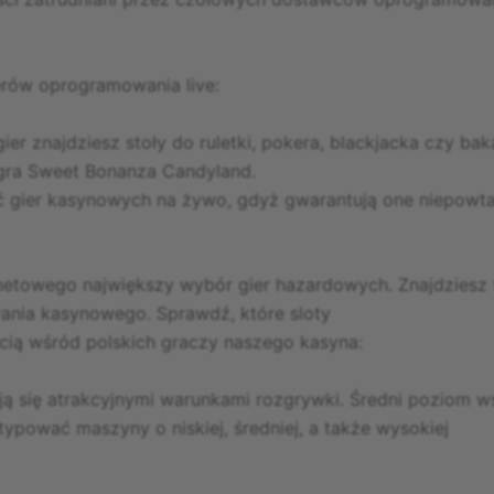
rów oprogramowania live:
ier znajdziesz stoły do ruletki, pokera, blackjacka czy ba
 gra Sweet Bonanza Candyland.
 gier kasynowych na żywo, gdyż gwarantują one niepowtar
rnetowego największy wybór gier hazardowych. Znajdziesz 
nia kasynowego. Sprawdź, które sloty
ścią wśród polskich graczy naszego kasyna:
ją się atrakcyjnymi warunkami rozgrywki. Średni poziom 
pować maszyny o niskiej, średniej, a także wysokiej