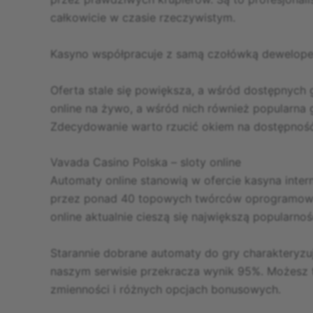
całkowicie w czasie rzeczywistym.
Kasyno współpracuje z samą czołówką dewelope
Oferta stale się powiększa, a wśród dostępnych g
online na żywo, a wśród nich również popularna
Zdecydowanie warto rzucić okiem na dostępność
Vavada Casino Polska – sloty online
Automaty online stanowią w ofercie kasyna inte
przez ponad 40 topowych twórców oprogramowa
online aktualnie cieszą się największą popularno
Starannie dobrane automaty do gry charakteryzu
naszym serwisie przekracza wynik 95%. Możesz ty
zmienności i różnych opcjach bonusowych.