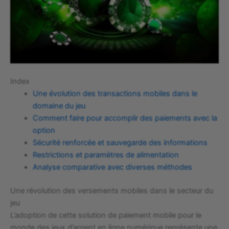
Index
Une évolution des transactions mobiles dans le
domaine du jeu
Comment faire pour accomplir des paiements avec la
option
Sécurité renforcée et sauvegarde des informations
Restrictions et paramètres de alimentation
Analyse comparative avec diverses méthodes
Une révolution des versements mobiles dans le secteur du
jeu
L’adoption de cette solution de paiement mobile pour le
monde des jeux d’argent en ligne numérique représente une