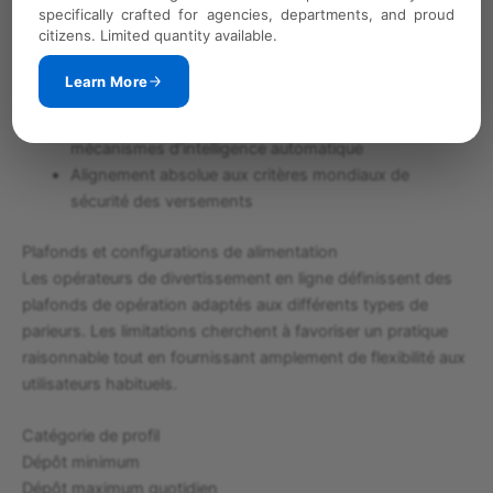
specifically crafted for agencies, departments, and proud
Zéro coordonnée bancaire partagée avec
citizens. Limited quantity available.
l’établissement de gaming
Génération de identifiants de sécurité changeants
Learn More
exclusifs par transaction
Protection contre toute tromperie grâce aux
mécanismes d’intelligence automatique
Alignement absolue aux critères mondiaux de
sécurité des versements
Plafonds et configurations de alimentation
Les opérateurs de divertissement en ligne définissent des
plafonds de opération adaptés aux différents types de
parieurs. Les limitations cherchent à favoriser un pratique
raisonnable tout en fournissant amplement de flexibilité aux
utilisateurs habituels.
Catégorie de profil
Dépôt minimum
Dépôt maximum quotidien