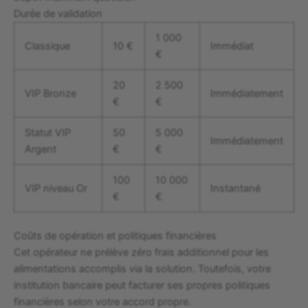
Durée de validation
1 000
Classique
10 €
Immédiat
€
20
2 500
VIP Bronze
Immédiatement
€
€
Statut VIP
50
5 000
Immédiatement
Argent
€
€
100
10 000
VIP niveau Or
Instantané
€
€
Coûts de opération et politiques financières
Cet opérateur ne prélève zéro frais additionnel pour les
alimentations accomplis via la solution. Toutefois, votre
institution bancaire peut facturer ses propres politiques
financières selon votre accord propre.