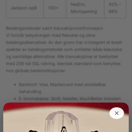
NetEnt,
92% –
Jackpot-spill
100+
Microgaming
96%
Betalingsmetoder samt transaksjonsinformasjon
Vi forstår betydningen med fleksible og sikre
betalingsalternativer. Av den grunn har vi integrert et bredt
spekter av betalingsmetoder som omfatter både klassiske
og samtidige alternativer. Alle transaksjoner er beskyttet
med 256-bit SSL-sikring, identisk standard som benyttes
hos globale bankinstitusjoner.
Bankkort: Visa, Mastercard med umiddelbar
behandling
E-lommebøker: Skrill, Neteller, MuchBetter inkludert
uttak innen 24 timer
✕
Banktransaksjon: Umiddelbare banktransaksjoner for
høyere beløp
Kryptovaluta: Bitcoin, Ethereum, Litecoin for