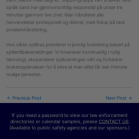
samt telefon hele døgnet. Supportgruppa vårt snakker flere
språk samt har gjennomsnittlig responstid på under tre
minutter gjennom live chat. Man håndterer alle
henvendelser profesjonelt og diskret, med fokus på rask
problemhåndtering.
Hos våres spillhus prioriterer vi jevnlig forbedring basert på
spillertilbakemeldinger. Vi investerer kontinuerlig i nylig
teknologi, ekspanderer spillsamlingen vårt og forbedrer
brukeropplevelsen for å sikre at man alltid får den fremste
mulige tjenesten.
←
Previous Post
Next Post
→
If you need a password to view our law enforcement
directories or calendar samples, please
CONTACT US
(Available to public safety agencies and our sponsors.)