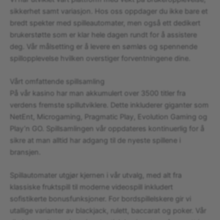
sikkerhet samt variasjon. Hos oss oppdager du ikke bare et
bredt spekter med spilleautomater, men også ett dedikert
brukerstøtte som er klar hele dagen rundt for å assistere
deg. Vår målsetting er å levere en sømløs og spennende
spillopplevelse hvilken overstiger forventningene dine.
Vårt omfattende spillsamling
På vår kasino har man akkumulert over 3500 titler fra
verdens fremste spillutviklere. Dette inkluderer giganter som
NetEnt, Microgaming, Pragmatic Play, Evolution Gaming og
Play’n GO. Spillsamlingen vår oppdateres kontinuerlig for å
sikre at man alltid har adgang til de nyeste spillene i
bransjen.
Spillautomater utgjør kjernen i vår utvalg, med alt fra
klassiske fruktspill til moderne videospill inkludert
sofistikerte bonusfunksjoner. For bordspillelskere gir vi
utallige varianter av blackjack, rulett, baccarat og poker. Vår