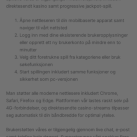
direktesendt kasino samt progressive jackpot-spill.
Åpne nettleseren til din mobilbaserte apparat samt
naviger til vårt nettsted
Logg inn med dine eksisterende brukeropplysninger
eller opprett ett ny brukerkonto på mindre enn to
minutter
Velg ditt foretrukne spill fra kategoriene eller bruk
søkefunksjonen
Start spillingen inkludert samme funksjoner og
sikkerhet som pc-versjonen
Man støtter alle moderne nettlesere inkludert Chrome,
Safari, Firefox og Edge. Plattformen vår lastes raskt selv på
4G-forbindelser, og direktesendte casino-streams tilpasser
seg automatisk til din båndbredde for optimal ytelse.
Brukerstøtten våres er tilgjengelig gjennom live chat, e-post