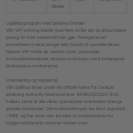
tilbake
Lojalitetsprogram med faktiske fordeler
Vårt VIP-ordning består med flere nivåer der du akkumulerer
poeng for hver veddemål man gjør. Poengene kan
konverteres til ekte penger eller brukes til spesielle tilbud.
Høyere VIP-nivåer gir raskere uttak, personlige
kontoadministratorer, eksklusive bonuser samt invitasjoner
til eksklusive konkurranse
Lisensiering og regulering
Vårt spillhus driver under ett offisiell lisens fra Curaçao
eGaming Authority (lisensnummer: 8048/JAZ2020-013),
hvilken sikrer at alle våres operasjoner overholder strenge
globale standarder. Denne lisensieringen ble først opprettet
i 1996, og har siden den tid vært et kvalitetsmerke for
trygge nettbaserte casinoer verden over.