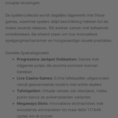
croupier ervaringen.
De spellencollectie wordt dagelijks bijgewerkt met frisse
games, waarmee spelers altijd beschikking hebben tot de
meest recente releases. Wij werken samen met befaamde
ontwikkelaars die erkend staan om hun innovatieve
spelgangmechanismen en hoogwaardige visuele prestaties.
Gewilde Spelcategorieën
Progressive Jackpot Gokkasten:
Games met
stijgende potjes die enorme sommen kunnen
bereiken
Live Casino Games:
Echte tafelspellen uitgezonden
vanuit geavanceerde studio’s met echte dealers
Tafelspellen:
Virtuele versies van blackjack, roleta,
punto banco en pokervarianten varianten
Megaways Slots:
Innovatieve slotmachines met
wisselende winmanieren tot maar liefst 117.649
opties om te scoren