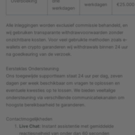
Overboeking
drie
werkdagen
€25.000
werkdagen
Alle inleggingen worden exclusief commissie behandeld, en
wij gebruiken transparante withdrawvoorwaarden zonder
onzichtbare kosten. Voor veel gebruikte methoden zoals e-
wallets en crypto garanderen wij withdrawals binnen 24 uur
na goedkeuring van de verzoek.
Eersteklas Ondersteuning
Ons toegewijde supportteam staat 24 uur per dag, zeven
dagen per week beschikbaar om vragen te oplossen en
eventuele kwesties op te lossen. We bieden veeltalige
ondersteuning via verschillende communicatiekanalen om
hoogste bereikbaarheid te garanderen.
Contactmogelijkheden
Live Chat:
Instant assistentie met gemiddelde
reactiesnelheid van onder dan 60 seconden