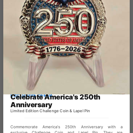
Verantwoord Gokken Beleid
Als integer gokportaal behandelen wij spelerswelzijn
belangrijk. Spelers hebben beschikking tot verschillende
tools zoals depositolimieten, speeltijdklokken en
zelfblokkering. We collaboreren hecht samen met
instellingen zoals GamCare en Be Gamble Aware om
verslavend speelgedrag te detecteren en adequate
ondersteuning te verstrekken.
Flexibele Betalingsopties
Op het Slottio platform verstaan wij dat snelle en
beschermde monetaire transacties essentieel zijn voor een
Celebrate America's 250th
EXCLUSIVE OFFER
ideale spelervaring. Daarom faciliteren wij ‘n uitgebreid
Anniversary
gamma aan betaalmethoden die zijn afgestemd op de
wensen van onze wereldwijde spelersbasis.
Limited Edition Challenge Coin & Lapel Pin
Transactiemethode
Commemorate America's 250th Anniversary with a
Storttijd
exclusive Challenge Coin and Lapel Pin. They are