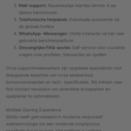
Mail-support:
Nauwkeurige reacties binnen 4 uur
tijdens kantooruren
Telefonische Helpdesk:
Individuele assistentie via
de globale hotline
WhatsApp- Messenger:
Vlotte interactie via het veel
gebruikte berichtenplatform
Omvangrijke FAQ-sectie:
Self-service voor courante
vragen over profielen, transacties en spellen
Onze supportmedewerkers zijn opgeleide specialisten met
diepgaande expertise van onze spelaanbod,
bonusvoorwaarden en tech- specificaties. Wij mikken naar
first contact resolution om downtime te beperken en
spelplezier te optimaliseren.
Mobiele Gaming Experience
Slottio heeft geïnvesteerd in moderne responsief
webtechnologie om een vloeiende smartphone