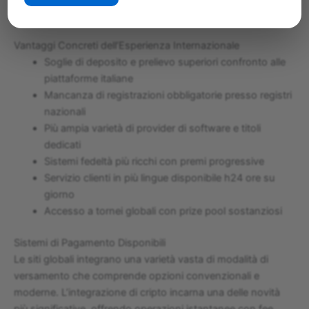
flessibili.
Vantaggi Concreti dell’Esperienza Internazionale
Soglie di deposito e prelievo superiori confronto alle
piattaforme italiane
Mancanza di registrazioni obbligatorie presso registri
nazionali
Più ampia varietà di provider di software e titoli
dedicati
Sistemi fedeltà più ricchi con premi progressive
Servizio clienti in più lingue disponibile h24 ore su
giorno
Accesso a tornei globali con prize pool sostanziosi
Sistemi di Pagamento Disponibili
Le siti globali integrano una varietà vasta di modalità di
versamento che comprende opzioni convenzionali e
moderne. L’integrazione di cripto incarna una delle novità