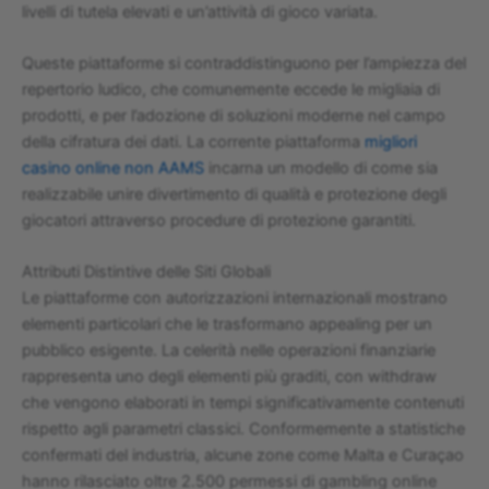
livelli di tutela elevati e un’attività di gioco variata.
Queste piattaforme si contraddistinguono per l’ampiezza del
repertorio ludico, che comunemente eccede le migliaia di
prodotti, e per l’adozione di soluzioni moderne nel campo
della cifratura dei dati. La corrente piattaforma
migliori
casino online non AAMS
incarna un modello di come sia
realizzabile unire divertimento di qualità e protezione degli
giocatori attraverso procedure di protezione garantiti.
Attributi Distintive delle Siti Globali
Le piattaforme con autorizzazioni internazionali mostrano
elementi particolari che le trasformano appealing per un
pubblico esigente. La celerità nelle operazioni finanziarie
rappresenta uno degli elementi più graditi, con withdraw
che vengono elaborati in tempi significativamente contenuti
rispetto agli parametri classici. Conformemente a statistiche
confermati del industria, alcune zone come Malta e Curaçao
hanno rilasciato oltre 2.500 permessi di gambling online