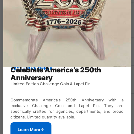
Iter di
Curaçao
autorizzazione
Curaçao
1996
eGaming
veloce, costi
competitivi
UK
Gran
Parametri alti,
Gambling
2005
Bretagna
protezione utenti
Commission
Celebrate America's 250th
EXCLUSIVE OFFER
Kahnawake
Esperienza solida,
Anniversary
Gaming
Canada
1996
affidabilità
Limited Edition Challenge Coin & Lapel Pin
Commission
verificata
Commemorate America's 250th Anniversary with a
Vantaggi Pratici per i Giocatori
exclusive Challenge Coin and Lapel Pin. They are
La selezione di una portale globale implica molteplici privilegi
specifically crafted for agencies, departments, and proud
citizens. Limited quantity available.
tangibili che migliorano la fruizione totale di gaming.
L’assenza di restrizioni imposte dalla legislazione italiana
Learn More
consente di fruire a caratteristiche aggiuntive e termini più