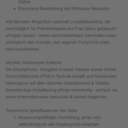
Status
Priorisierte Bearbeitung bei Withdraw-Requests
Alle Bet beim RingoSpin sammelt Loyalitätspunkte, die
nachträglich für Prämienkapital und Free Spins getauscht
erfolgen lassen. Jenes nachvollziehbare Sammelkonzept
ermöglicht den Kunden, den eigenen Fortschritt stets
nachzuvollziehen.
Mobiles Glücksspiel-Erlebnis
Die Smartphone- Ausgabe unseres Hauses wurde mittels
fortschrittlichster HTML5-Technik erstellt und funktioniert
reibungslos auf allen üblichen Smartphones & Tablets.
Keinerlei App-Installierung erfolgt notwendig – einfach via
einen Internetbrowser besuchen & instant beginnen.
Technische Spezifikationen der Seite
Anpassungsfähiges Gestaltung, jenes sich
selbständig an alle Displaygröße adaptiert