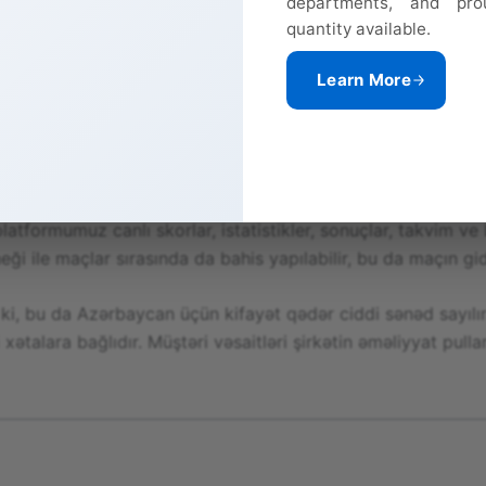
departments, and prou
er kayıtlı kumarbazın katılabileceği bir tür yarışmadır. Türk
quantity available.
n hesaplarına giriş yapmaları gerekmektedir. Site yönetimi b
ruluş tarafından engellenmektedir. Bu tür yazılımlar özel bir
Learn More
 nostaljiyi çağrıştırır. Bu, oyunu daha ilginç, heyecanlı hal
yim?
 bir yelpaze sunuyoruz. Canlı bahislere yeni başlayan biri o
yimi sağlar. Canlı bahis bölümümüz kullanımı
pinco giriş
kola
, platformumuz canlı skorlar, istatistikler, sonuçlar, takvim 
eği ile maçlar sırasında da bahis yapılabilir, bu da maçın gi
 ki, bu da Azərbaycan üçün kifayət qədər ciddi sənəd sayılır
 xətalara bağlıdır. Müştəri vəsaitləri şirkətin əməliyyat pul