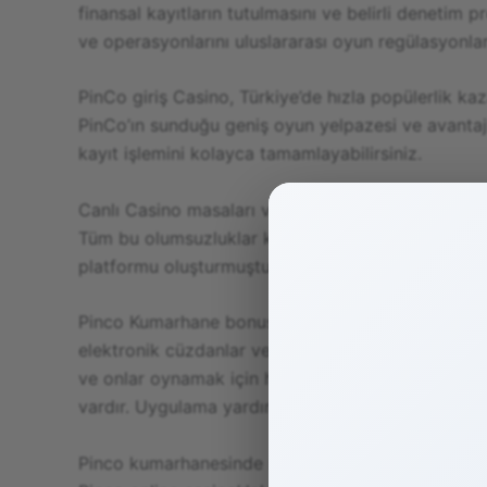
finansal kayıtların tutulmasını ve belirli denetim 
ve operasyonlarını uluslararası oyun regülasyonlar
PinCo giriş Casino, Türkiye’de hızla popülerlik k
PinCo’ın sunduğu geniş oyun yelpazesi ve avantajl
kayıt işlemini kolayca tamamlayabilirsiniz.
Canlı Casino masaları ve klasik masa oyunları seç
Tüm bu olumsuzluklar karşısında paralarımı iade e
platformu oluşturmuştur. Pinco, oyuncularının sağlık
Pinco Kumarhane bonuslarını almak için en önce ka
elektronik cüzdanlar ve kripto para birimleri bul
ve onlar oynamak için her zaman her yerde erişile
vardır. Uygulama yardımıyla size bildirimler düşer 
Pinco kumarhanesinde minimum para yatırma limit