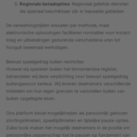
Regionale betaalopties:
Regionaal geliefde diensten
die speciaal beschikbaar zijn in bepaalde gebieden
De verwerkingstijden wisselen per methode, maar
elektronische oplossingen faciliteren normaliter voor instant
inleg en uitbetalingen gedurende verscheidene uren tot
hooguit tweemaal werkdagen.
Bewust speelgedrag buiten restricties
Hoewel wij opereren buiten het binnenlandse register,
behandelen wij deze verplichting voor bewust speelgedrag
buitengewoon serieus. Wij leveren deelnemers verschillende
middelen om hun eigen grenzen te vaststellen buiten van
buiten opgelegde eisen.
Ons platform bevat mogelijkheden als persoonlijk gekozen
stortingslimieten, speeltijdlimieten en tijdelijke pauze-opties.
Zulke tools maken het mogelijk deelnemers in de positie om
persoonlijke zeggenschap toe te passen op fundament van