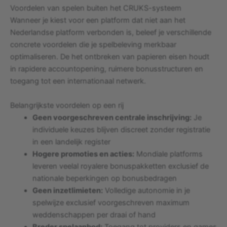
Voordelen van spelen buiten het CRUKS-systeem
Wanneer je kiest voor een platform dat niet aan het
Nederlandse platform verbonden is, beleef je verschillende
concrete voordelen die je spelbeleving merkbaar
optimaliseren. De het ontbreken van papieren eisen houdt
in rapidere accountopening, ruimere bonusstructuren en
toegang tot een internationaal netwerk.
Belangrijkste voordelen op een rij
Geen voorgeschreven centrale inschrijving:
Je
individuele keuzes blijven discreet zonder registratie
in een landelijk register
Hogere promoties en acties:
Mondiale platforms
leveren veelal royalere bonuspakketten exclusief de
nationale beperkingen op bonusbedragen
Geen inzetlimieten:
Volledige autonomie in je
spelwijze exclusief voorgeschreven maximum
weddenschappen per draai of hand
Breder spelaanbod:
Toegang tot providers en games