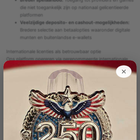
die niet toegankelijk zijn op nationaal gelicentieerde
platformen
Veelzijdige deposito- en cashout-mogelijkheden:
Bredere selectie aan betaalopties waaronder digitale
munten en buitenlandse e-wallets
Internationale licenties als betrouwbaar optie
Ons platform opereren via gerenommeerde internationale
vergunningen die strikte veiligheidsvoorschriften naleven.
✕
Instanties waaronder de MGA Gaming Organisatie en
Curaçaose eGame stellen vergelijkbare vereisten aan
werkgerelateerde betrouwbaarheid, fair gameplay en
monetaire helderheid.
Overzicht van licentiemogelijkheden
Licentiegever
Controlefrequentie
Spelersbeveiliging