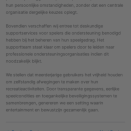
hun persoonlijke omstandigheden, zonder dat een centrale
organisatie dergelijke keuzes oplegt.
Bovendien verschaffen wij entree tot deskundige
supportservices voor spelers die ondersteuning benodigd
hebben bij het beheren van hun speelgedrag. Het
supportteam staat klaar om spelers door te leiden naar
professionele ondersteuningsorganisaties indien dit
noodzakelijk blijkt.
We stellen dat meerderjarige gebruikers het vrijheid houden
om zelfstandig afwegingen te maken over hun
recreatieactiviteiten. Door transparante gegevens, eerlijke
speelcondities en toegankelijke beveiligingssystemen te
samenbrengen, genereren we een setting waarin
entertainment en bewustzijn gezamenlijk gaan.