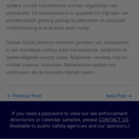
spelers zonder tussenkomst worden uitgesloten van
participatie. De klantenservice is opgeleid om signalen van
problematisch gaming gedrag te detecteren en proactief
ondersteuning te te leveren waar nodig.
Gamen bij het platform betekent genieten van amusement
in een beveiligde setting waar transparantie, eerlijkheid en
spelerveiligheid voorop staan. Registreer vandaag nog en
ontdek waarom duizenden Nederlandse spelers ons
vertrouwen als de favoriete digitale casino.
←
Previous Post
Next Post
→
If you need a password to view our law enforcement
directories or calendar samples, please
CONTACT US
(Available to public safety agencies and our sponsors.)