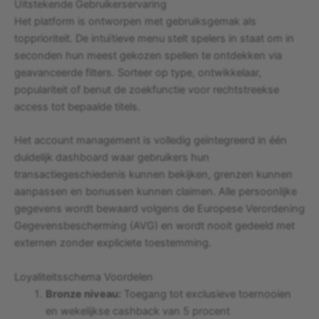
Uitstekende Gebruikerservaring
Het platform is ontworpen met gebruiksgemak als
topprioriteit. De intuïtieve menu stelt spelers in staat om in
seconden hun meest gekozen spellen te ontdekken via
geavanceerde filters. Sorteer op type, ontwikkelaar,
populariteit of benut de zoekfunctie voor rechtstreekse
access tot bepaalde titels.
Het account management is volledig geïntegreerd in één
duidelijk dashboard waar gebruikers hun
transactiegeschiedenis kunnen bekijken, grenzen kunnen
aanpassen en bonussen kunnen claimen. Alle persoonlijke
gegevens wordt bewaard volgens de Europese Verordening
Gegevensbescherming (AVG) en wordt nooit gedeeld met
externen zonder expliciete toestemming.
Loyaliteitsschema Voordelen
Bronze niveau:
Toegang tot exclusieve toernooien
en wekelijkse cashback van 5 procent