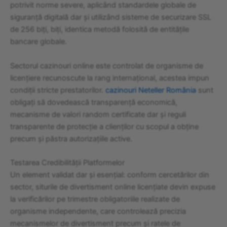
potrivit norme severe, aplicând standardele globale de
siguranță digitală dar și utilizând sisteme de securizare SSL
de 256 biți, biți, identica metodă folosită de entitățile
bancare globale.
Sectorul cazinouri online este controlat de organisme de
licențiere recunoscute la rang internațional, acestea impun
condiții stricte prestatorilor.
cazinouri Neteller România
sunt
obligați să dovedească transparență economică,
mecanisme de valori random certificate dar și reguli
transparente de protecție a clienților cu scopul a obține
precum și păstra autorizațiile active.
Testarea Credibilității Platformelor
Un element validat dar și esențial: conform cercetărilor din
sector, siturile de divertisment online licențiate devin expuse
la verificărilor pe trimestre obligatoriile realizate de
organisme independente, care controlează precizia
mecanismelor de divertisment precum și ratele de