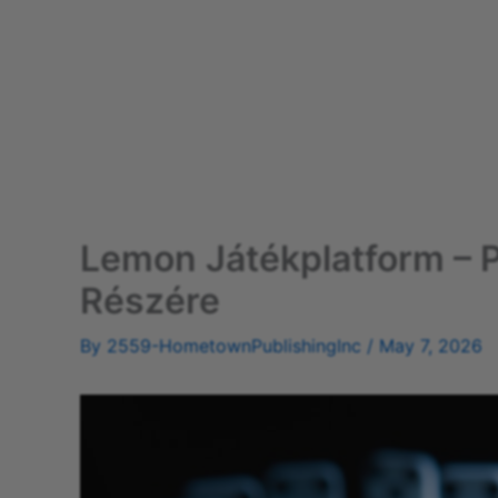
Skip
to
content
Lemon Játékplatform – P
Részére
By
2559-HometownPublishingInc
/
May 7, 2026