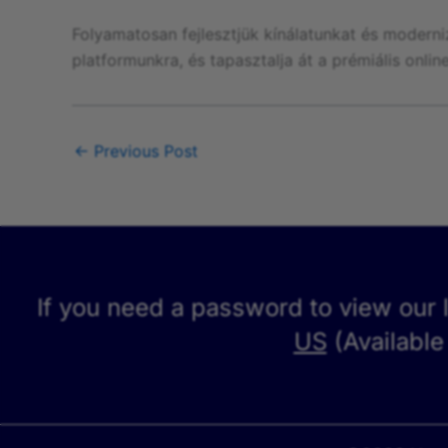
Folyamatosan fejlesztjük kínálatunkat és moderni
platformunkra, és tapasztalja át a prémiális onli
←
Previous Post
If you need a password to view our
US
(Available