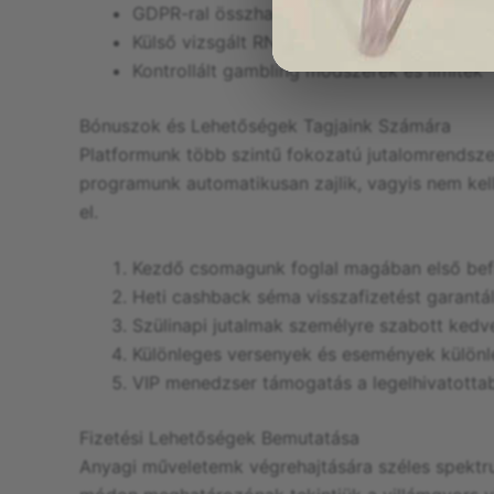
GDPR-ral összhangban álló személyes adat 
Külső vizsgált RNG megoldások
Kontrollált gambling módszerek és limitek
Bónuszok és Lehetőségek Tagjaink Számára
Platformunk több szintű fokozatú jutalomrendszer
programunk automatikusan zajlik, vagyis nem kell 
el.
Kezdő csomagunk foglal magában első befi
Heti cashback séma visszafizetést garantá
Szülinapi jutalmak személyre szabott ked
Különleges versenyek és események különle
VIP menedzser támogatás a legelhivatotta
Fizetési Lehetőségek Bemutatása
Anyagi műveletemk végrehajtására széles spektrum