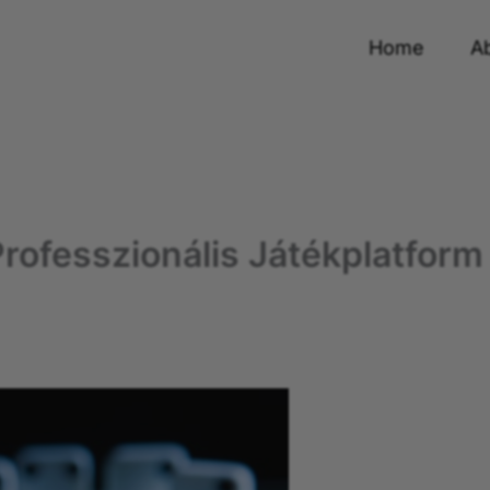
Home
A
rofesszionális Játékplatform