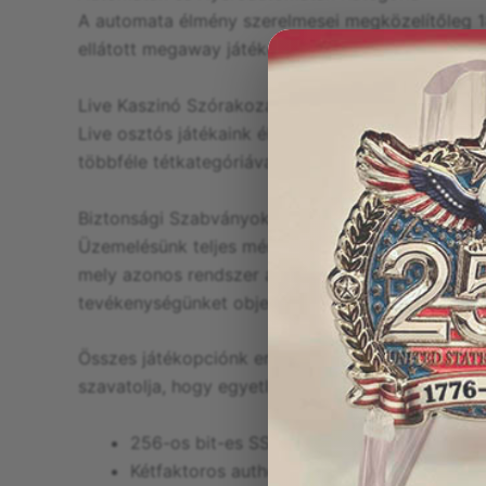
A automata élmény szerelmesei megközelítőleg 180
ellátott megaway játékokig minden megtalálható 
Live Kaszinó Szórakozás
Live osztós játékaink élő időzítéssel sugározzák 
többféle tétkategóriával, tehát kezdők és veterán
Biztonsági Szabványok és Engedélyezés
Üzemelésünk teljes mértékben kompatibilis a nem
mely azonos rendszer a bank rendszerekben is alk
tevékenységünket objektív felügyeleti testület idő
Összes játékopciónk eredményét RNG- (Random Num
szavatolja, hogy egyetlen fél sem tudja befolyáso
256-os bit-es SSL kódolás minden ügyleth
Kétfaktoros authentication a magasabb vé