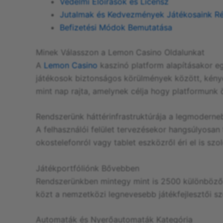
Védelmi Előírások és Licensz
Jutalmak és Kedvezmények Játékosaink R
Befizetési Módok Bemutatása
Minek Válasszon a Lemon Casino Oldalunkat
A
Lemon Casino
kaszinó platform alapításakor eg
játékosok biztonságos körülmények között, kény
mint nap rajta, amelynek célja hogy platformunk ö
Rendszerünk háttérinfrastruktúrája a legmoderne
A felhasználói felület tervezésekor hangsúlyosan
okostelefonról vagy tablet eszközről éri el is szol
Játékportfóliónk Bővebben
Rendszerünkben mintegy mint is 2500 különböző s
közt a nemzetközi legnevesebb játékfejlesztői sze
Automaták és Nyerőautomaták Kategória