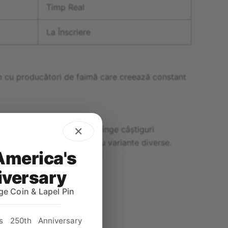
Timp Real
La Înscriere
răm cu producători de faimă care creează constant
ve care sunt capabile să atinge câștiguri
✕
erican până la blackjack cu variante diverse.
America's
iversary
ge Coin & Lapel Pin
s 250th Anniversary