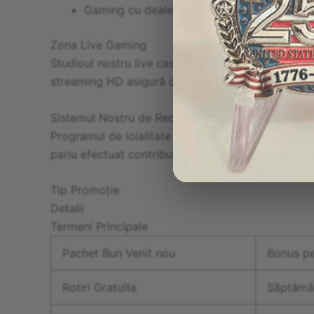
Gaming cu dealeri profesioniști live streama
Zona Live Gaming
Studioul nostru live casino funcționează non-stop,
streaming HD asigură o calitate perfectă a transmis
Sistemul Nostru de Recompense și Beneficii
Programul de loialitate de fidelitate pe care l-am
pariu efectuat contribuie la colectarea acestor pun
Tip Promoție
Detalii
Termeni Principale
Pachet Bun Venit nou
Bonus pe
Rotiri Gratuite
Săptămân