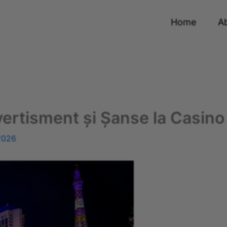
Home
A
ertisment și Șanse la Casino
2026