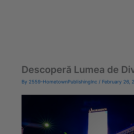
Skip
to
content
Descoperă Lumea de Div
By
2559-HometownPublishingInc
/
February 26, 