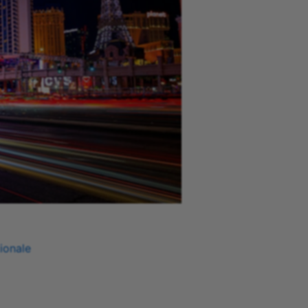
ționale