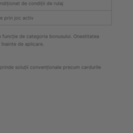
diționat de condiții de rulaj
re prin joc activ
în funcție de categoria bonusului. Onestitatea
 înainte de aplicare.
prinde soluții convenționale precum cardurile