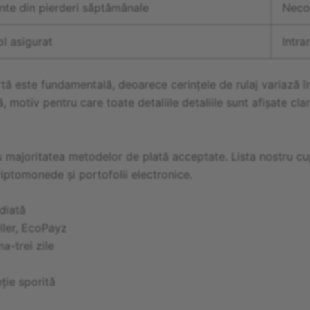
nte din pierderi săptămânale
Necon
ol asigurat
Intra
fertă este fundamentală, deoarece cerințele de rulaj variază 
 motiv pentru care toate detaliile detaliile sunt afișate clar
 majoritatea metodelor de plată acceptate. Lista nostru cu
iptomonede și portofolii electronice.
diată
eller, EcoPayz
a-trei zile
ție sporită