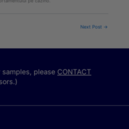
ortamentului pe cazino.
Next Post
→
r samples, please
CONTACT
sors.)