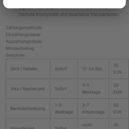
Einzahlungen ohne Bankinformationen
digitale Währungen:
Bitcoin, ETH und LTC für
höchste Anonymität und rasanteste Transaktionen
Zahlungsmethode
Einzahlungsdauer
Auszahlungsdauer
Mindestbetrag
Gebühren
10
Skrill / Neteller
Sofort
12-24 Std.
EUR
3-5
20
Visa / Mastercard
Sofort
Werktage
EUR
1-3
3-7
50
Banküberweisung
Werktage
Arbeitstage
EUR
nicht
10
Paysafecard
Sofort