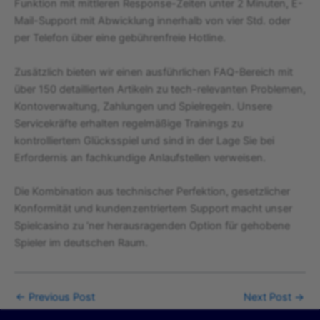
Funktion mit mittleren Response-Zeiten unter 2 Minuten, E-
Mail-Support mit Abwicklung innerhalb von vier Std. oder
per Telefon über eine gebührenfreie Hotline.
Zusätzlich bieten wir einen ausführlichen FAQ-Bereich mit
über 150 detaillierten Artikeln zu tech-relevanten Problemen,
Kontoverwaltung, Zahlungen und Spielregeln. Unsere
Servicekräfte erhalten regelmäßige Trainings zu
kontrolliertem Glücksspiel und sind in der Lage Sie bei
Erfordernis an fachkundige Anlaufstellen verweisen.
Die Kombination aus technischer Perfektion, gesetzlicher
Konformität und kundenzentriertem Support macht unser
Spielcasino zu ‘ner herausragenden Option für gehobene
Spieler im deutschen Raum.
←
Previous Post
Next Post
→