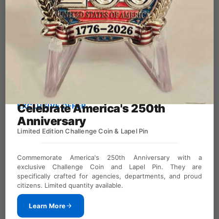
zu keinem Zeitpunkt an Drittparteien weitergegeben.
Vielseitige Zahlungsoptionen
Wir verstehen, dass zügige und geschützte
Zahlungsvorgänge für euer Spielvergnügen
ausschlaggebend sind. Deshalb stellen wir ein
weitreichendes Angebot an Zahlungsmethoden, die sowohl
klassische als auch zeitgemäße Lösungen umfassen.
Celebrate America's 250th
EXCLUSIVE OFFER
Verfügbare Zahlungsmethoden
Anniversary
E-Wallets:
Skrill, Neteller und PayPal erlauben
Limited Edition Challenge Coin & Lapel Pin
Soforteinzahlungen und Auszahlungen binnen von
24 Stunden
Commemorate America's 250th Anniversary with a
Credit Cards:
Visa sowie Mastercard werden mit
exclusive Challenge Coin and Lapel Pin. They are
direkter Gutschrift akzeptiert
specifically crafted for agencies, departments, and proud
Bank-Transfers:
Traditionelle SEPA-Transaktionen
citizens. Limited quantity available.
für höhere Beträge
Learn More
Guthabenkarten:
Paysafecard zwecks diskrete