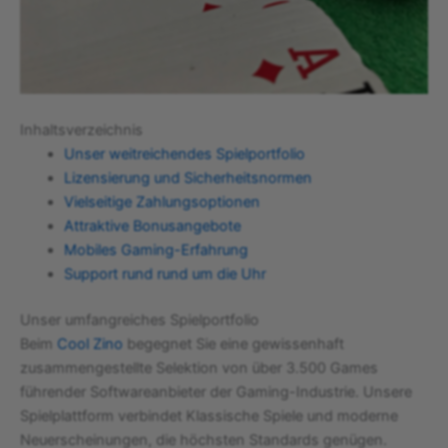
Inhaltsverzeichnis
Unser weitreichendes Spielportfolio
Lizensierung und Sicherheitsnormen
Vielseitige Zahlungsoptionen
Attraktive Bonusangebote
Mobiles Gaming-Erfahrung
Support rund rund um die Uhr
Unser umfangreiches Spielportfolio
Beim
Cool Zino
begegnet Sie eine gewissenhaft
zusammengestellte Selektion von über 3.500 Games
führender Softwareanbieter der Gaming-Industrie. Unsere
Spielplattform verbindet Klassische Spiele und moderne
Neuerscheinungen, die höchsten Standards genügen.