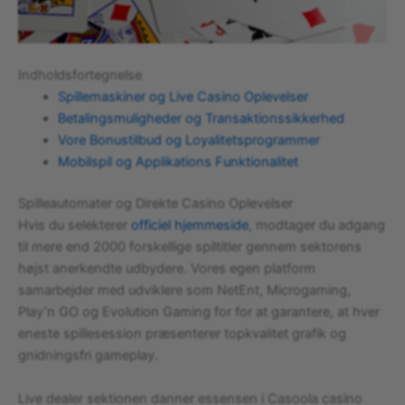
Indholdsfortegnelse
Spillemaskiner og Live Casino Oplevelser
Betalingsmuligheder og Transaktionssikkerhed
Vore Bonustilbud og Loyalitetsprogrammer
Mobilspil og Applikations Funktionalitet
Spilleautomater og Direkte Casino Oplevelser
Hvis du selekterer
officiel hjemmeside
, modtager du adgang
til mere end 2000 forskellige spiltitler gennem sektorens
højst anerkendte udbydere. Vores egen platform
samarbejder med udviklere som NetEnt, Microgaming,
Play’n GO og Evolution Gaming for for at garantere, at hver
eneste spillesession præsenterer topkvalitet grafik og
gnidningsfri gameplay.
Live dealer sektionen danner essensen i Casoola casino