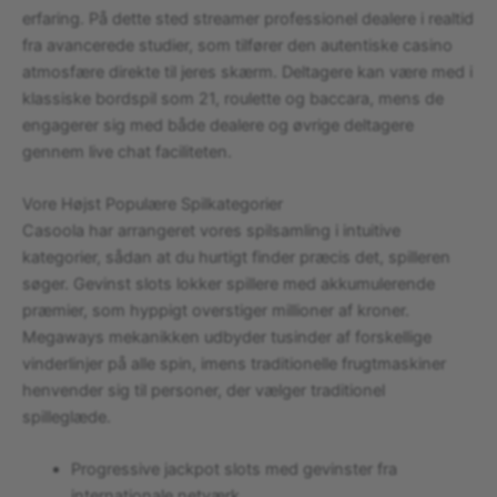
erfaring. På dette sted streamer professionel dealere i realtid
fra avancerede studier, som tilfører den autentiske casino
atmosfære direkte til jeres skærm. Deltagere kan være med i
klassiske bordspil som 21, roulette og baccara, mens de
engagerer sig med både dealere og øvrige deltagere
gennem live chat faciliteten.
Vore Højst Populære Spilkategorier
Casoola har arrangeret vores spilsamling i intuitive
kategorier, sådan at du hurtigt finder præcis det, spilleren
søger. Gevinst slots lokker spillere med akkumulerende
præmier, som hyppigt overstiger millioner af kroner.
Megaways mekanikken udbyder tusinder af forskellige
vinderlinjer på alle spin, imens traditionelle frugtmaskiner
henvender sig til personer, der vælger traditionel
spilleglæde.
Progressive jackpot slots med gevinster fra
internationale netværk