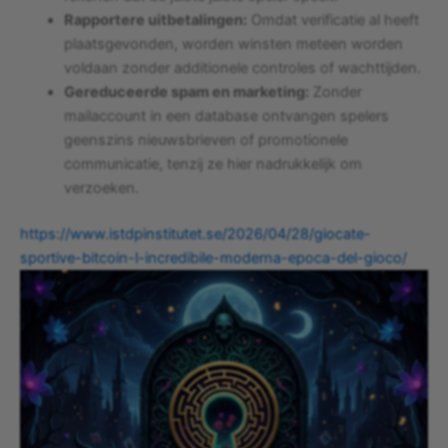
Rapportere uitbetalingen:
Omdat verificatie al heeft
plaatsgevonden, worden winsten meteen worden
voldaan zonder additionele controles of wachttijden.
Gereduceerde spam en marketing:
Zonder
mailaccount in een database ontvangen spelers
geenszins nieuwsbrieven of promotionele
communicatie, tenzij ze hier nadrukkelijk om
verzoeken.
https://www.istdpinstitutet.se/2026/04/28/giocate-
sportive-bitcoin-l-incredibile-moderna-epoca-del-gioco/