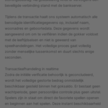
beveiligde verbinding stand met de bankserver.
Tijdens de transactie haalt ons systeem automatisch alle
benodigde identificatiegegevens op, inclusief naam,
woonadres en geboortedata. Deze gegevens wordt
aangewend om om te verifiëren indien de gokker voldoet
met de leeftijdseisen en niet is geweerd van
speelhandelingen. Het volledige proces gaat volledig
zonder menselijke tussenkomst en duurt slechts enige
seconden.
Transactieafhandeling in realtime
Zodra de initiële verificatie behoorlijk is geconcludeerd,
wordt het volledige gestorte bedrag onmiddellijk
beschikbaar gesteld binnen het goksaldo. Er bestaat geen
wachtperiode, geen persoonlijke controle plus geen uitstel.
Spelers zijn in staat om direct de favoriete spellen openen
en beginnen aan het spelen. Deze instant beschikbaarheid