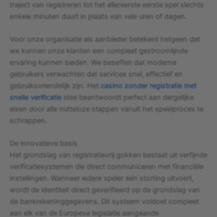
traject van registreren tot het allereerste eerste spel slechts
enkele minuten duurt in plaats van vele uren of dagen.
Voor onze organisatie als aanbieder betekent hetgeen dat
we kunnen onze klanten een compleet gestroomlijnde
ervaring kunnen bieden. We beseffen dat moderne
gebruikers verwachten dat services snel, effectief en
gebruiksvriendelijk zijn. Het
casino zonder registratie met
snelle verificatie
idee beantwoordt perfect aan dergelijke
eisen door alle nutteloze stappen vanuit het speelproces te
schrappen.
De innovatieve basis
Het grondslag van registratievrij gokken bestaat uit verfijnde
verificatiesystemen die direct communiceren met financiële
instellingen. Wanneer iedere speler één storting uitvoert,
wordt de identiteit direct geverifieerd op de grondslag van
de bankrekeninggegevens. Dit systeem voldoet compleet
aan elk van de Europese legislatie aangaande