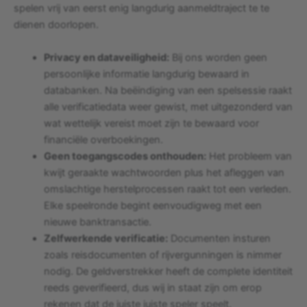
spelen vrij van eerst enig langdurig aanmeldtraject te te
dienen doorlopen.
Privacy en dataveiligheid:
Bij ons worden geen
persoonlijke informatie langdurig bewaard in
databanken. Na beëindiging van een spelsessie raakt
alle verificatiedata weer gewist, met uitgezonderd van
wat wettelijk vereist moet zijn te bewaard voor
financiële overboekingen.
Geen toegangscodes onthouden:
Het probleem van
kwijt geraakte wachtwoorden plus het afleggen van
omslachtige herstelprocessen raakt tot een verleden.
Elke speelronde begint eenvoudigweg met een
nieuwe banktransactie.
Zelfwerkende verificatie:
Documenten insturen
zoals reisdocumenten of rijvergunningen is nimmer
nodig. De geldverstrekker heeft de complete identiteit
reeds geverifieerd, dus wij in staat zijn om erop
rekenen dat de juiste juiste speler speelt.