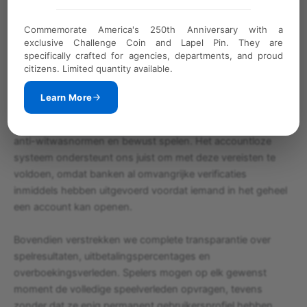
kan raken onderschept of gelezen door derden. Bovendien
wordt er nimmer bankloginformatie overgedragen of
Commemorate America's 250th Anniversary with a
bewaard op onze eigen servers.
exclusive Challenge Coin and Lapel Pin. They are
specifically crafted for agencies, departments, and proud
citizens. Limited quantity available.
Speelvergunningen en regelgeving
Wij functioneren onder strenge toezicht door relevante
Learn More
speeltoezichthouders. Onze mandaten vereisen dat we
beantwoorden aan elk van de wetgeving rond identificatie,
anti-witwasnormen en bewust spelen. Het accountloze
systeem ondersteunt ons juist om met deze vereisten te
voldoen, omdat banken al omvangrijke verificaties
inmiddels hebben uitgevoerd voordat iemand in het geheel
een account kan openen.
Bovendien verstrekken we complete transparantie over
spelresultaten, uitbetalingspercentages en
overboekingsverleden. Spelers mogen op elk gewenst
moment de volledige speelverleden opvragen, tevens
zonder dat ze enig permanent gebruikersprofiel hebben.