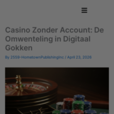
Skip
to
content
Casino Zonder Account: De
Omwenteling in Digitaal
Gokken
By
2559-HometownPublishingInc
/
April 23, 2026