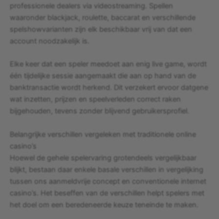
professionele dealers via videostreaming. Spellen
waaronder blackjack, roulette, baccarat en verschillende
spelshowvarianten zijn elk beschikbaar vrij van dat een
account noodzakelijk is.
Elke keer dat een speler meedoet aan enig live game, wordt
één tijdelijke sessie aangemaakt die aan op hand van de
banktransactie wordt herkend. Dit verzekert ervoor datgene
wat inzetten, prijzen en speelverleden correct raken
bijgehouden, tevens zonder blijvend gebruikersprofiel.
Belangrijke verschillen vergeleken met traditionele online
casino’s
Hoewel de gehele spelervaring grotendeels vergelijkbaar
blijkt, bestaan daar enkele basale verschillen in vergelijking
tussen ons aanmeldvrije concept en conventionele internet
casino’s. Het beseffen van de verschillen helpt spelers met
het doel om een beredeneerde keuze teneinde te maken.