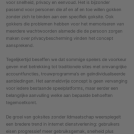
voor snelheid, privacy en eenvoud. Het is bijzonder
passend voor personen die af en af en toe willen gokken
zonder zich te binden aan een specifiek goksite. Ook
gokkers die problemen hebben voor het memoriseren van
meerdere wachtwoorden alsmede die de persoon zorgen
maken over privacybescherming vinden het concept
aansprekend.
Tegelijkertijd beseffen we dat sommige spelers de voorkeur
geven met betrekking tot traditionele sites met omvangrijke
accountfuncties, trouwprogramma’s en geïndividualiseerde
aanbiedingen. Het aanmeldvrije concept is geen vervanging
voor iedere bestaande speelplatforms, maar eerder een
belangrijke aanvulling welke aan bepaalde behoeften
tegemoetkomt.
De groei van goksites zonder lidmaatschap weerspiegelt
een bredere trend in internet dienstverlening: gebruikers
eisen progressief meer gebruiksgemak, snelheid plus