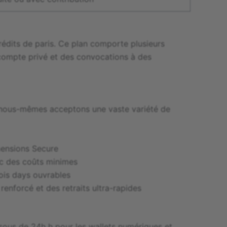
édits de paris. Ce plan comporte plusieurs
 compte privé et des convocations à des
son nous-mêmes acceptons une vaste variété de
mensions Secure
ec des coûts minimes
ois days ouvrables
enforcé et des retraits ultra-rapides
ous de 24h h pour les wallets numériques et