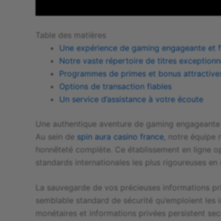
Table des matières
Une expérience de gaming engageante et f
Notre vaste répertoire de titres exceptionn
Programmes de primes et bonus attractive
Options de transaction fiables
Un service d’assistance à votre écoute
Une authentique aventure de gaming engageante 
Au sein de
spin aura casino france
, notre équipe 
honnêteté complète. Ce établissement en ligne opèr
standards internationales les plus rigoureuses en
La sauvegarde de vos précieuses informations pr
semblable standard de sécurité qu’emploient les i
monétaires et informations privées persistent secr