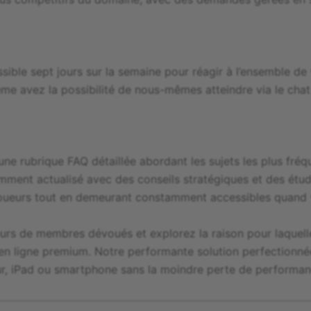
sible sept jours sur la semaine pour réagir à l’ensemble d
e avez la possibilité de nous-mêmes atteindre via le chat e
 rubrique FAQ détaillée abordant les sujets les plus fréq
uemment actualisé avec des conseils stratégiques et des ét
oueurs tout en demeurant constamment accessibles quand vo
rs de membres dévoués et explorez la raison pour laquelle 
 en ligne premium. Notre performante solution perfectionné
eur, iPad ou smartphone sans la moindre perte de performan