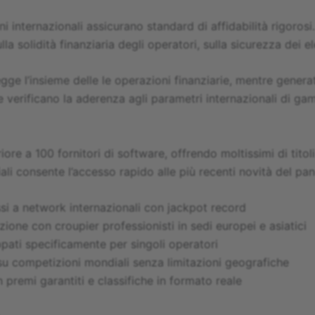
oni internazionali assicurano standard di affidabilità rigor
solidità finanziaria degli operatori, sulla sicurezza dei el
e l’insieme delle le operazioni finanziarie, mentre generator
le verificano la aderenza agli parametri internazionali di ga
re a 100 fornitori di software, offrendo moltissimi di titoli
riali consente l’accesso rapido alle più recenti novità del p
si a network internazionali con jackpot record
ione con croupier professionisti in sedi europei e asiatici
pati specificamente per singoli operatori
u competizioni mondiali senza limitazioni geografiche
premi garantiti e classifiche in formato reale