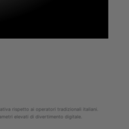
iva rispetto ai operatori tradizionali italiani.
metri elevati di divertimento digitale.