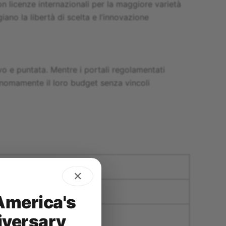
n licenze internazionali per la maggiore varietà
iano la libertà di scelta e l’innovazione
evo e puntata. Mentre i portali regolamentati
tonomamente il loro budget senza vincoli
assimo €1000/mese
✕
mitato al 100%
America's
iversary
4-96%