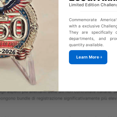
Limited Edition Challen
0% per il utente
De
Commemorate America'
with a exclusive Challen
transazione avanzate che includono criptovalute, wallet digi
They are specifically 
enziali, aspetto notevolmente apprezzato dagli clienti che 
departments, and prou
quantity available.
anee con spese minime e completo anonimato
Learn More
ltre opzioni per depositi senza tramiti bancari
ioni per controllo totale delle erogazioni
trasferimenti diretti dal account corrente
spetti più allettanti delle siti non controllate italiane. Sen
ongono bundle di registrazione significativamente più eleva