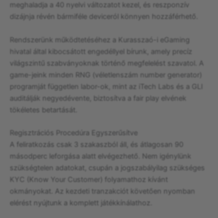
meghaladja a 40 nyelvi változatot kezel, és reszponzív
dizájnja révén bármiféle deviceról könnyen hozzáférhető.
Rendszerünk működtetéséhez a Kurasszaó-i eGaming
hivatal által kibocsátott engedéllyel bírunk, amely precíz
világszintű szabványoknak történő megfelelést szavatol. A
game-jeink minden RNG (véletlenszám number generator)
programját független labor-ok, mint az iTech Labs és a GLI
auditálják negyedévente, biztosítva a fair play elvének
tökéletes betartását.
Regisztrációs Procedúra Egyszerűsítve
A feliratkozás csak 3 szakaszból áll, és átlagosan 90
másodperc leforgása alatt elvégezhető. Nem igénylünk
szükségtelen adatokat, csupán a jogszabályilag szükséges
KYC (Know Your Customer) folyamathoz kívánt
okmányokat. Az kezdeti tranzakciót követően nyomban
elérést nyújtunk a komplett játékkínálathoz.