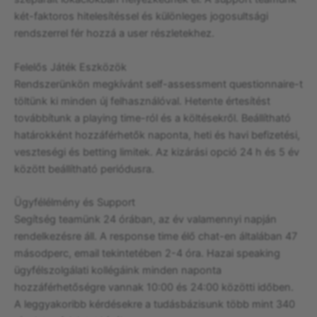
két-faktoros hitelesítéssel és különleges jogosultsági
rendszerrel fér hozzá a user részletekhez.
Felelős Játék Eszközök
Rendszerünkön megkívánt self-assessment questionnaire-t
töltünk ki minden új felhasználóval. Hetente értesítést
továbbítunk a playing time-ról és a költésekről. Beállítható
határokként hozzáférhetők naponta, heti és havi befizetési,
veszteségi és betting limitek. Az kizárási opció 24 h és 5 év
között beállítható periódusra.
Ügyfélélmény és Support
Segítség teamünk 24 órában, az év valamennyi napján
rendelkezésre áll. A response time élő chat-en általában 47
másodperc, email tekintetében 2-4 óra. Hazai speaking
ügyfélszolgálati kollégáink minden naponta
hozzáférhetőségre vannak 10:00 és 24:00 közötti időben.
A leggyakoribb kérdésekre a tudásbázisunk több mint 340