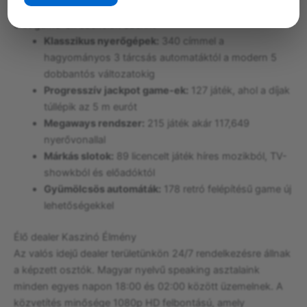
Slot game-ek Szekciók Szerint
Klasszikus nyerőgépek:
340 címmel a
hagyományos 3 tárcsás automatáktól a modern 5
dobbantós változatokig
Progresszív jackpot game-ek:
127 játék, ahol a díjak
túllépik az 5 m eurót
Megaways rendszer:
215 játék akár 117,649
nyerővonallal
Márkás slotok:
89 licencelt játék híres mozikból, TV-
showkból és előadóktól
Gyümölcsös automáták:
178 retró felépítésű game új
lehetőségekkel
Élő dealer Kaszinó Élmény
Az valós idejű dealer területünkön 24/7 rendelkezésre állnak
a képzett osztók. Magyar nyelvű speaking asztalaink
minden egyes napon 18:00 és 02:00 között üzemelnek. A
közvetítés minősége 1080p HD felbontású, amely