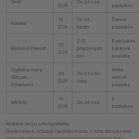
Skrill
Do 24 hod.
EUR
poplatkov
10
Do 24
Žiadne
Neteller
EUR
hodín
poplatkov
2-5
Eventuálne
20
Banková Prevod
pracovných
bankové
EUR
dní
poplatky
Digitálne meny
Nízke
20
Do 2 hodín
(Bitcoin,
sieťové
EUR
času
Ethereum)
poplatky
10
0
MiFinity
Do 24 hod.
EUR
poplatkov
Mobilné Verzia a Kompatibilita
Dnešní klienti vyžadujú flexibilitu hrania, z toho dôvodu sme
pripravili úplne adaptívnu mobilnú hernú platformu. Toto