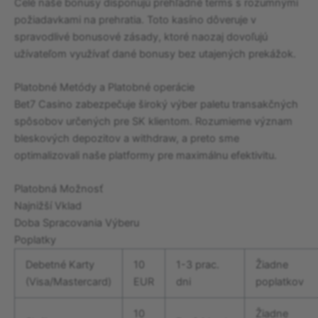
Celé naše bonusy disponujú prehľadné terms s rozumnými
požiadavkami na prehratia. Toto kasíno dôveruje v
spravodlivé bonusové zásady, ktoré naozaj dovoľujú
užívateľom využívať dané bonusy bez utajených prekážok.
Platobné Metódy a Platobné operácie
Bet7 Casino zabezpečuje široký výber paletu transakčných
spôsobov určených pre SK klientom. Rozumieme význam
bleskových depozitov a withdraw, a preto sme
optimalizovali naše platformy pre maximálnu efektivitu.
Platobná Možnosť
Najnižší Vklad
Doba Spracovania Výberu
Poplatky
Debetné Karty
10
1-3 prac.
Žiadne
(Visa/Mastercard)
EUR
dni
poplatkov
10
Žiadne