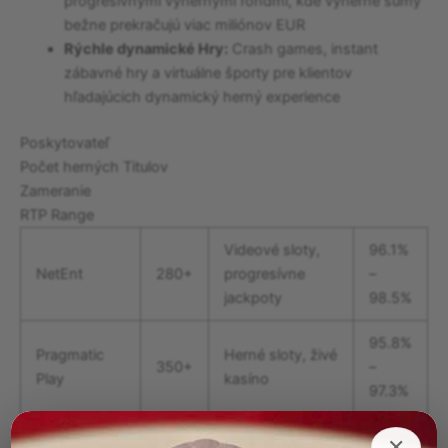
progresívnymi výhernými fondmi, kde výherné sumy
bežne prekračujú viac miliónov EUR
Rýchle dynamické Hry:
Crash games, instant
zábavné hry a virtuálne športy pre klientov
hľadajúcich dynamický herný experience
Poskytovateľ
Počet herných Titulov
Zameranie
RTP Range
Videové sloty,
96.1%
NetEnt
280+
progresívne
–
jackpoty
98.5%
95.8%
Pragmatic
Herné sloty, živé
350+
–
Play
kasíno
97.3%
Live kasíno
97.2%
✕
Evolution