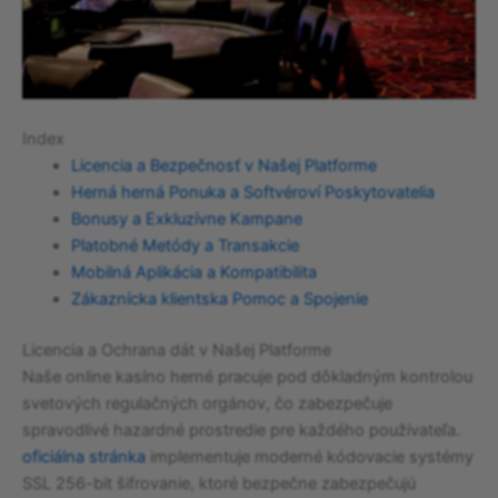
Index
Licencia a Bezpečnosť v Našej Platforme
Herná herná Ponuka a Softvéroví Poskytovatelia
Bonusy a Exkluzívne Kampane
Platobné Metódy a Transakcie
Mobilná Aplikácia a Kompatibilita
Zákaznícka klientska Pomoc a Spojenie
Licencia a Ochrana dát v Našej Platforme
Naše online kasíno herné pracuje pod dôkladným kontrolou
svetových regulačných orgánov, čo zabezpečuje
spravodlivé hazardné prostredie pre každého používateľa.
oficiálna stránka
implementuje moderné kódovacie systémy
SSL 256-bit šifrovanie, ktoré bezpečne zabezpečujú