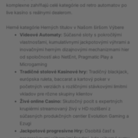
komplexne zahŕňajú celé kategórie od retro automatov po
live kasíno s reálnymi dealerom.
Herné kategórie Herných titulov v Našom širšom Výbere
Videové Automaty:
Súčasné sloty s pokročilými
vlastnosťami, kumulatívnymi jackpotovými výhrami a
inovačnými herným dizajnovými mechanizmami hier
od spoločností ako NetEnt, Pragmatic Play a
Microgaming
Tradičné stolové Kasínové hry:
Tradičný blackjack,
európska ruleta, baccarat a kartový poker v
početných verziách s rozličnými stávkovými limitmi
vkladov pre rôzne skupiny klientov
Živé online Casino:
Skutočný pocit s expertných
krupiérmi streamovaný živý v HD rozlíšení z
súčasných produkčných centier Evolution Gaming a
Ezugi
Jackpotové progresívne Hry:
Osobitá časť s