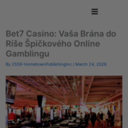
Skip
to
content
Bet7 Casino: Vaša Brána do
Ríše Špičkového Online
Gamblingu
By
2559-HometownPublishingInc
/
March 24, 2026