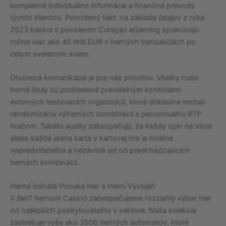
kompletné individuálne informácie a finančné prevody
týchto klientov. Potvrdený fakt: na základe údajov z roka
2023 kasína s povolením Curaçao eGaming spracúvajú
ročne viac ako 45 mld EUR v herných transakciách po
celom svetenom svete.
Otvorená komunikácia je pre nás prioritou. Všetky naše
herné tituly sú podriadené pravidelným kontrolami
externých testovacích organizácií, ktoré dôkladne testujú
randomizáciu výherných kombinácií a percentuálnu RTP
hráčom. Takéto audity zabezpečujú, že každý spin na slote
alebo každá jedna karta v kartovej hre je totálne
nepredvídateľná a nezávislá od od predchádzajúcích
herných kombinácií.
Herná bohatá Ponuka hier a Herní Vývojári
V Bet7 hernom Casino zabezpečujeme rozsiahly výber hier
od najlepších poskytovateľov v sektore. Naša kolekcia
zastrešuje vyše ako 3500 herných automatov, ktoré