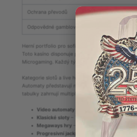
Ochrana převodů
Odpovědné gamblování
Herní portfolio pro sofistikované hráče
Toto kasíno disponuje portfolio obsahující 2500 
Microgaming. Každý týden přidáváme aktuální titu
Kategorie slotů a live her
Automaty představují nejrozsáhlejší část naší nab
tabulky zahrnují multiple varianty ruletek, blackj
Video automaty
– Moderní automaty s Full 
Klasické sloty
– Tradiční 3-válcové hry pr
Megaways hry
– Hry využívající dynamick
Progresivní jackpot sloty
– Síťové hry s ku