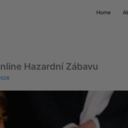
Home
A
Online Hazardní Zábavu
 2026