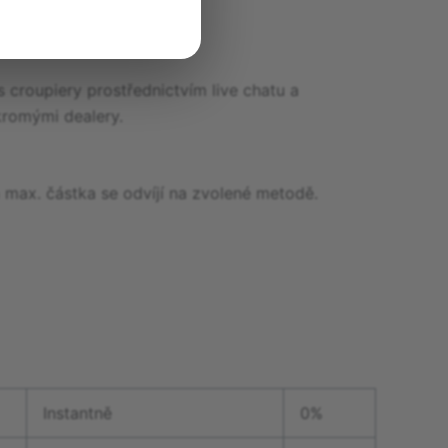
vysokém HD obrazu
 croupiery prostřednictvím live chatu a
kromými dealery.
 max. částka se odvíjí na zvolené metodě.
Instantně
0%