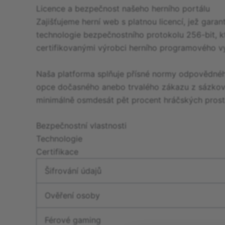
Licence a bezpečnost našeho herního portálu
Zajišťujeme herní web s platnou licencí, jež gar
technologie bezpečnostního protokolu 256-bit, kt
certifikovanými výrobci herního programového vyb
Naša platforma splňuje přísné normy odpovědného 
opce dočasného anebo trvalého zákazu z sázkovéh
minimálně osmdesát pět procent hráčských prostřed
Bezpečnostní vlastnosti
Technologie
Certifikace
Šifrování údajů
Ověření osoby
Férové gaming