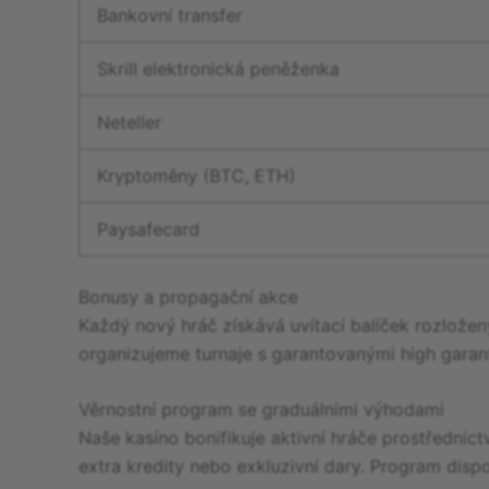
Bankovní transfer
Skrill elektronická peněženka
Neteller
Kryptoměny (BTC, ETH)
Paysafecard
Bonusy a propagační akce
Každý nový hráč získává uvítací balíček rozložen
organizujeme turnaje s garantovanými high garan
Věrnostní program se graduálními výhodami
Naše kasíno bonifikuje aktivní hráče prostředni
extra kredity nebo exkluzivní dary. Program disp