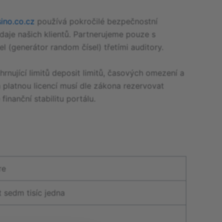
ino.co.cz
používá pokročilé bezpečnostní
daje našich klientů. Partnerujeme pouze s
 (generátor random čísel) třetími auditory.
rnující limitů deposit limitů, časových omezení a
 platnou licencí musí dle zákona rezervovat
inanční stabilitu portálu.
re
 sedm tisíc jedna